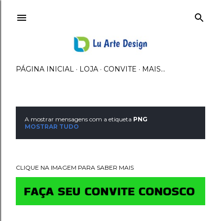
Avançar para o conteúdo principal
PÁGINA INICIAL
LOJA
CONVITE
MAIS…
A mostrar mensagens com a etiqueta
PNG
M
MOSTRAR TUDO
e
n
CLIQUE NA IMAGEM PARA SABER MAIS
s
a