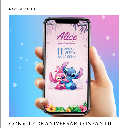
g
POST RECENTE
e
n
s
CONVITE DE ANIVERSÁRIO INFANTIL