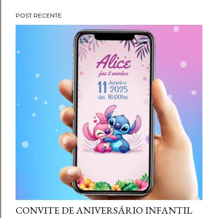
g
POST RECENTE
e
n
s
CONVITE DE ANIVERSÁRIO INFANTIL