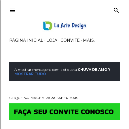
Avançar para o conteúdo principal
PÁGINA INICIAL
LOJA
CONVITE
MAIS…
A mostrar mensagens com a etiqueta
CHUVA DE AMOR
M
MOSTRAR TUDO
e
n
CLIQUE NA IMAGEM PARA SABER MAIS
s
a