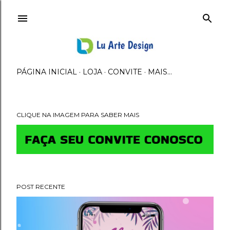
Avançar para o conteúdo principal
PÁGINA INICIAL
LOJA
CONVITE
MAIS…
CLIQUE NA IMAGEM PARA SABER MAIS
M
e
n
POST RECENTE
s
a