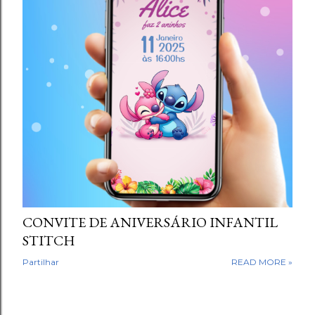
g
e
n
s
CONVITE DE ANIVERSÁRIO INFANTIL
STITCH
Partilhar
READ MORE »