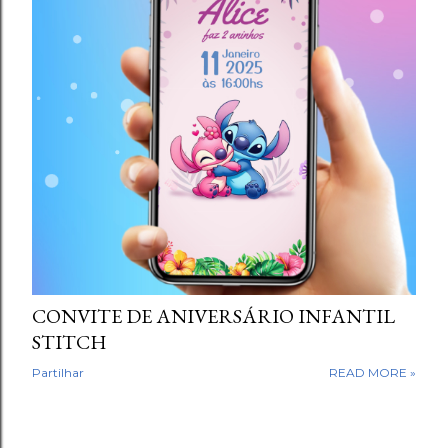
g
e
n
s
CONVITE DE ANIVERSÁRIO INFANTIL
STITCH
Partilhar
READ MORE »