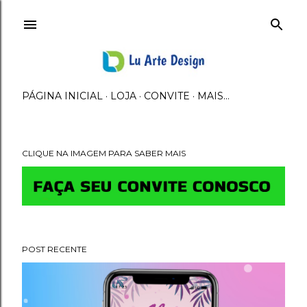
Avançar para o conteúdo principal
PÁGINA INICIAL
LOJA
CONVITE
MAIS…
CLIQUE NA IMAGEM PARA SABER MAIS
M
e
n
POST RECENTE
s
a