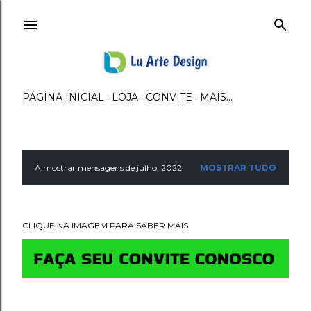
Avançar para o conteúdo principal
PÁGINA INICIAL
LOJA
CONVITE
MAIS…
A mostrar mensagens de julho, 2022
MOSTRAR TUDO
M
e
CLIQUE NA IMAGEM PARA SABER MAIS
n
s
a