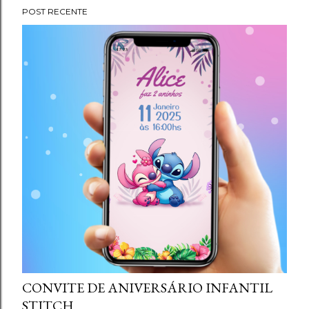
g
POST RECENTE
e
n
s
CONVITE DE ANIVERSÁRIO INFANTIL
STITCH