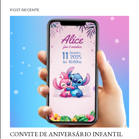
g
POST RECENTE
e
n
s
CONVITE DE ANIVERSÁRIO INFANTIL