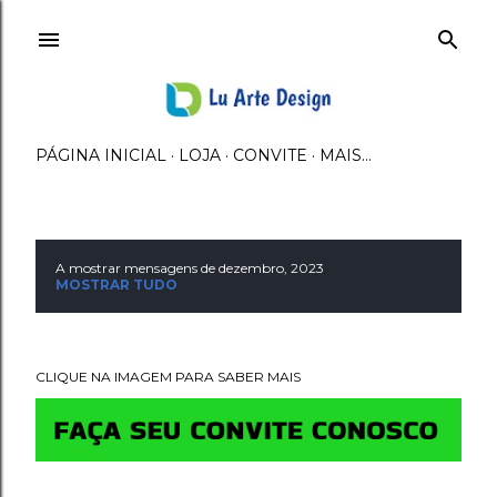
Avançar para o conteúdo principal
PÁGINA INICIAL
LOJA
CONVITE
MAIS…
A mostrar mensagens de dezembro, 2023
M
MOSTRAR TUDO
e
n
CLIQUE NA IMAGEM PARA SABER MAIS
s
a