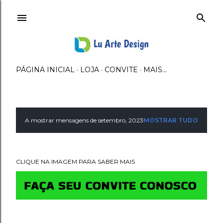
Avançar para o conteúdo principal
PÁGINA INICIAL
LOJA
CONVITE
MAIS…
A mostrar mensagens de setembro, 2023
MOSTRAR TUDO
M
e
CLIQUE NA IMAGEM PARA SABER MAIS
n
s
a