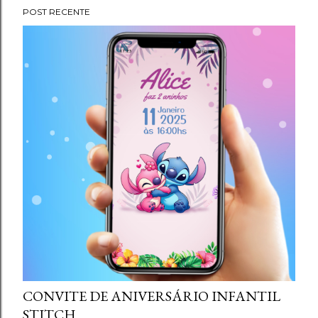
g
POST RECENTE
e
n
s
CONVITE DE ANIVERSÁRIO INFANTIL
STITCH